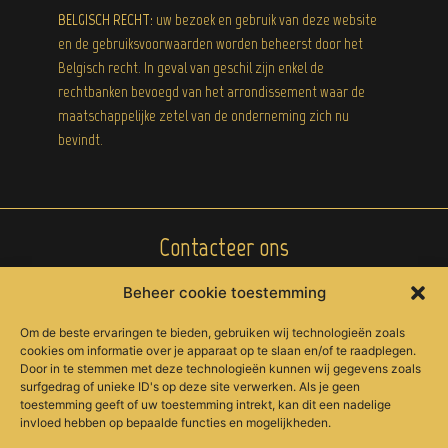
BELGISCH RECHT:
uw bezoek en gebruik van deze website
en de gebruiksvoorwaarden worden beheerst door het
Belgisch recht. In geval van geschil zijn enkel de
rechtbanken bevoegd van het arrondissement waar de
maatschappelijke zetel van de onderneming zich nu
bevindt.
Contacteer ons
Beheer cookie toestemming
+32 (0)472 28 96 41
Pachoe@icloud.com
Om de beste ervaringen te bieden, gebruiken wij technologieën zoals
cookies om informatie over je apparaat op te slaan en/of te raadplegen.
Door in te stemmen met deze technologieën kunnen wij gegevens zoals
surfgedrag of unieke ID's op deze site verwerken. Als je geen
toestemming geeft of uw toestemming intrekt, kan dit een nadelige
invloed hebben op bepaalde functies en mogelijkheden.